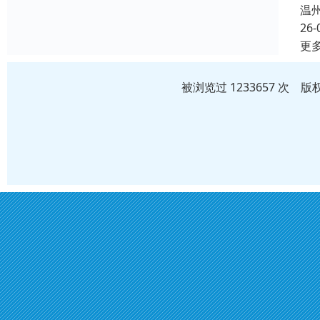
温
26-
更
被浏览过 1233657 次