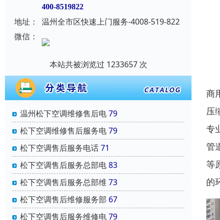
400-8519822
地址：
温州全市区快速上门服务-4008-519-822
微信：
本站共被浏览过 1233657 次
商
压
温州松下空调维修售后电
79
专
松下空调维修售后服务电
79
管
松下空调售后服务电话
71
等
松下空调售后服务总部电
83
的
松下空调售后服务总部维
73
松下空调售后维修服务部
67
松下空调售后服务维修电
79